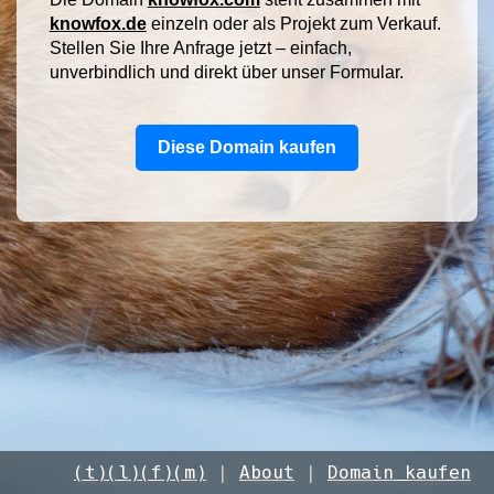
knowfox.de
einzeln oder als Projekt zum Verkauf.
Stellen Sie Ihre Anfrage jetzt – einfach,
unverbindlich und direkt über unser Formular.
Diese Domain kaufen
(t)
(l)
(f)
(m)
|
About
|
Domain kaufen