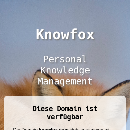
Knowfox
Personal
Knowledge
Management
Diese Domain ist
verfügbar
Die Domain
knowfox.com
steht zusammen mit